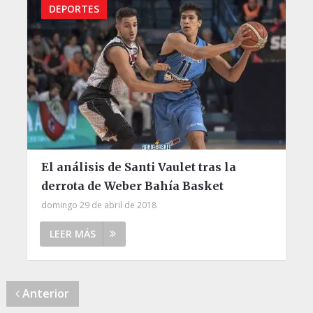
DEPORTES
El análisis de Santi Vaulet tras la
derrota de Weber Bahía Basket
domingo 29 de abril de 2018
LEER MÁS
Anterior