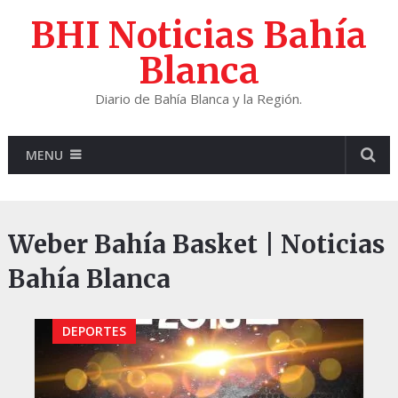
BHI Noticias Bahía
Blanca
Diario de Bahía Blanca y la Región.
MENU
Weber Bahía Basket | Noticias
Bahía Blanca
DEPORTES