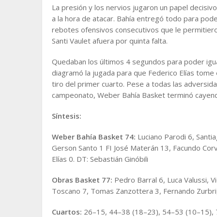
La presión y los nervios jugaron un papel decisivo
a la hora de atacar. Bahía entregó todo para pod
rebotes ofensivos consecutivos que le permitieron
Santi Vaulet afuera por quinta falta.
Quedaban los últimos 4 segundos para poder igual
diagramó la jugada para que Federico Elías tome
tiro del primer cuarto. Pese a todas las adversida
campeonato, Weber Bahía Basket terminó cayendo 
Síntesis:
Weber Bahía Basket 74:
Luciano Parodi 6, Santia
Gerson Santo 1 FI José Materán 13, Facundo Corv
Elías 0. DT: Sebastián Ginóbili
Obras Basket 77:
Pedro Barral 6, Luca Valussi, V
Toscano 7, Tomas Zanzottera 3, Fernando Zurbrig
Cuartos:
26–15, 44–38 (18–23), 54–53 (10–15), 