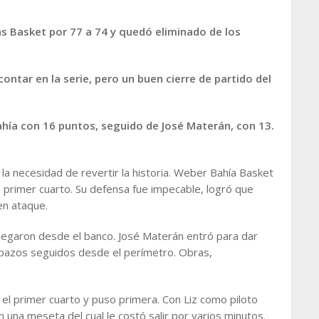
 Basket por 77 a 74 y quedó eliminado de los
ntar en la serie, pero un buen cierre de partido del
hía con 16 puntos, seguido de José Materán, con 13.
.
a necesidad de revertir la historia. Weber Bahía Basket
l primer cuarto. Su defensa fue impecable, logró que
en ataque.
 llegaron desde el banco. José Materán entró para dar
ombazos seguidos desde el perímetro. Obras,
el primer cuarto y puso primera. Con Liz como piloto
 una meseta del cual le costó salir por varios minutos.