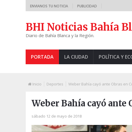
ENVIANOS TU NOTICIA
PUBLICIDAD
BHI Noticias Bahía B
Diario de Bahía Blanca y la Región.
PORTADA
LA CIUDAD
POLÍTICA Y E
Inicio
Deportes
Weber Bahía cayó ante Obras en Cu
Weber Bahía cayó ante O
sábado 12 de mayo de 2018