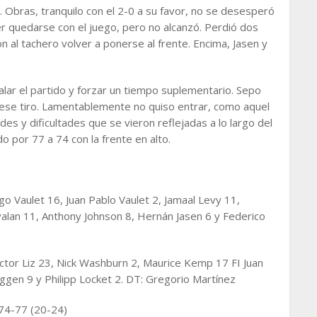
. Obras, tranquilo con el 2-0 a su favor, no se desesperó
er quedarse con el juego, pero no alcanzó. Perdió dos
 al tachero volver a ponerse al frente. Encima, Jasen y
ar el partido y forzar un tiempo suplementario. Sepo
 ese tiro. Lamentablemente no quiso entrar, como aquel
des y dificultades que se vieron reflejadas a lo largo del
por 77 a 74 con la frente en alto.
go Vaulet 16, Juan Pablo Vaulet 2, Jamaal Levy 11,
alan 11, Anthony Johnson 8, Hernán Jasen 6 y Federico
ictor Liz 23, Nick Washburn 2, Maurice Kemp 17 FI Juan
gen 9 y Philipp Locket 2. DT: Gregorio Martínez
74-77 (20-24)