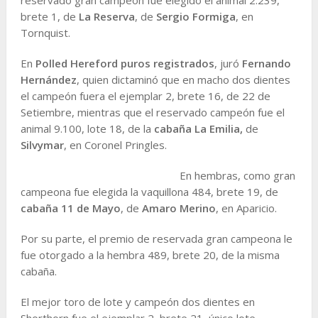
brete 1, de
La Reserva
, de
Sergio Formiga
, en
Tornquist.
En
Polled Hereford puros registrados
, juró
Fernando
Hernández
, quien dictaminó que en macho dos dientes
el campeón fuera el ejemplar 2, brete 16, de 22 de
Setiembre, mientras que el reservado campeón fue el
animal 9.100, lote 18, de la
cabaña La Emilia,
de
Silvymar
, en Coronel Pringles.
En hembras, como gran
campeona fue elegida la vaquillona 484, brete 19, de
cabaña 11 de Mayo
, de
Amaro Merino
, en Aparicio.
Por su parte, el premio de reservada gran campeona le
fue otorgado a la hembra 489, brete 20, de la misma
cabaña.
El mejor toro de lote y campeón dos dientes en
Shorthorn fue el ejemplar 2, brete 21, único lote