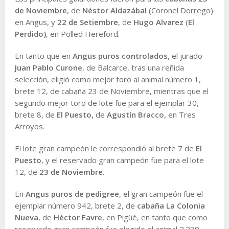
de Noviembre
, de
Néstor Aldazábal
(Coronel Dorrego)
en Angus, y
22 de Setiembre
, de
Hugo Alvarez
(
El
Perdido)
, en Polled Hereford.
En tanto que en
Angus puros controlados
, el jurado
Juan Pablo Curone
, de Balcarce, tras una reñida
selección, eligió como mejor toro al animal número 1,
brete 12, de cabaña 23 de Noviembre, mientras que el
segundo mejor toro de lote fue para el ejemplar 30,
brete 8, de
El Puesto,
de
Agustín Bracco,
en Tres
Arroyos.
El lote gran campeón le correspondió al brete 7 de
El
Puesto
, y el reservado gran campeón fue para el lote
12, de
23 de Noviembre
.
En
Angus puros de pedigree
, el gran campeón fue el
ejemplar número 942, brete 2, de
cabaña La Colonia
Nueva
, de
Héctor Favre
, en Pigüé, en tanto que como
reservado gran campeón fue elegido el animal 2.239,