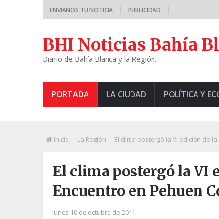
ENVIANOS TU NOTICIA
PUBLICIDAD
BHI Noticias Bahía B
Diario de Bahía Blanca y la Región.
PORTADA
LA CIUDAD
POLÍTICA Y E
Inicio
La Región
El clima postergó la VI edición de 
El clima postergó la VI e
Encuentro en Pehuen C
lunes 10 de octubre de 2011