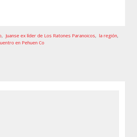
o
,
Juanse ex líder de Los Ratones Paranoicos
,
la región
,
ncuentro en Pehuen Co