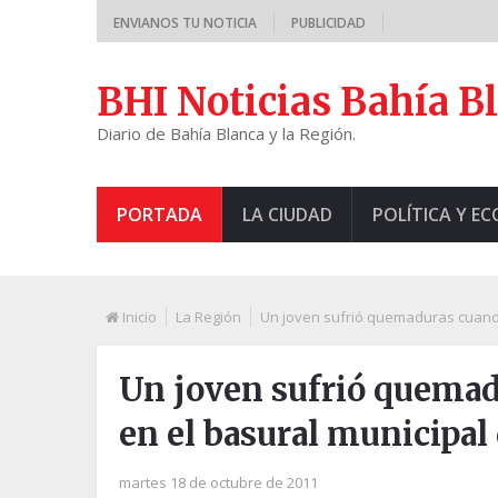
ENVIANOS TU NOTICIA
PUBLICIDAD
BHI Noticias Bahía B
Diario de Bahía Blanca y la Región.
PORTADA
LA CIUDAD
POLÍTICA Y E
Inicio
La Región
Un joven sufrió quemaduras cuando
Un joven sufrió quemad
en el basural municipal
martes 18 de octubre de 2011