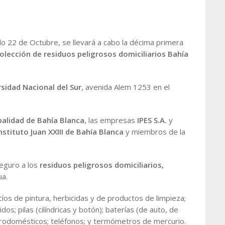
o 22 de Octubre, se llevará a cabo la décima primera
lección de residuos peligrosos domiciliarios
Bahía
sidad Nacional del Sur
, avenida Alem 1253 en el
palidad de Bahía Blanca
, las empresas
IPES
S.A.
y
nstituto Juan XXIII de Bahía Blanca
y miembros de la
seguro a los
residuos peligrosos domiciliarios,
ua.
íos de pintura, herbicidas y de productos de limpieza;
; pilas (cilíndricas y botón); baterías (de auto, de
ctrodomésticos; teléfonos; y termómetros de mercurio.