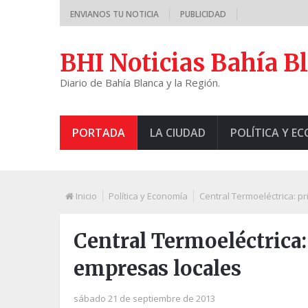
ENVIANOS TU NOTICIA
PUBLICIDAD
BHI Noticias Bahía B
Diario de Bahía Blanca y la Región.
PORTADA
LA CIUDAD
POLÍTICA Y E
Inicio
Política y Economía
Central Termoeléctrica: p
Central Termoeléctrica: 
empresas locales
sábado 21 de septiembre de 2013