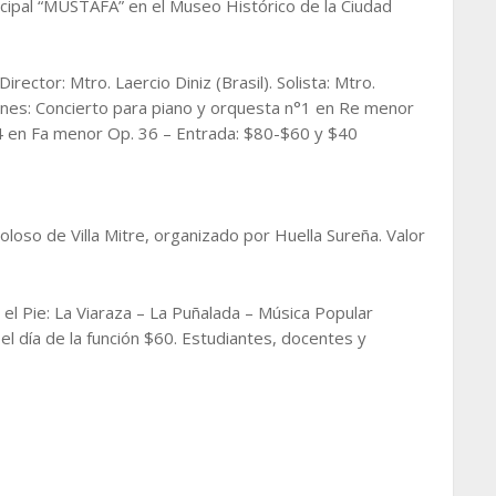
cipal “MUSTAFÁ” en el Museo Histórico de la Ciudad
irector: Mtro. Laercio Diniz (Brasil). Solista: Mtro.
nnes: Concierto para piano y orquesta n°1 en Re menor
n°4 en Fa menor Op. 36 – Entrada: $80-$60 y $40
oso de Villa Mitre, organizado por Huella Sureña. Valor
el Pie: La Viaraza – La Puñalada – Música Popular
el día de la función $60. Estudiantes, docentes y