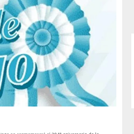
mingo se conmemorará el
204° aniversario de la