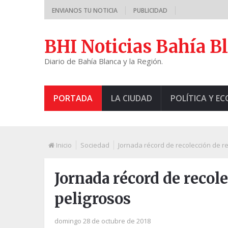
ENVIANOS TU NOTICIA
PUBLICIDAD
BHI Noticias Bahía B
Diario de Bahía Blanca y la Región.
PORTADA
LA CIUDAD
POLÍTICA Y E
Inicio
Sociedad
Jornada récord de recolección de r
Jornada récord de recol
peligrosos
domingo 28 de octubre de 2018