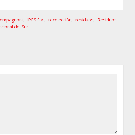
Compagnoni
,
IPES S.A.
,
recolección
,
residuos
,
Residuos
cional del Sur